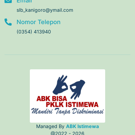
Email
slb_kanigoro@ymail.com
Nomor Telepon
(0354) 413940
Managed By
ABK Istimewa
@2022 - 2026